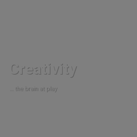
Creativity
.
.
.
t
h
e
b
r
a
i
n
a
t
p
l
a
y
MORE