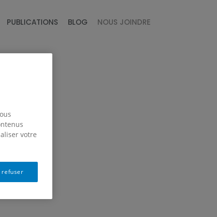
PUBLICATIONS
BLOG
NOUS JOINDRE
nous
contenus
aliser votre
 refuser