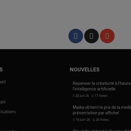
S
NOUVELLES
eil
Repenser la créativité à l’heure
l’intelligence artificielle
20 Juil 26
17
Views
ipe
Maïka obtient le prix de la meil
ications
présentation par affiche!
18 Juin 26
26
Views
g