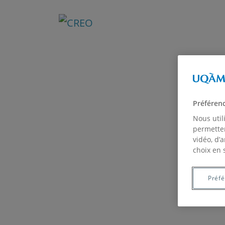
Préféren
Nous util
permetten
vidéo, d’
choix en 
Préf