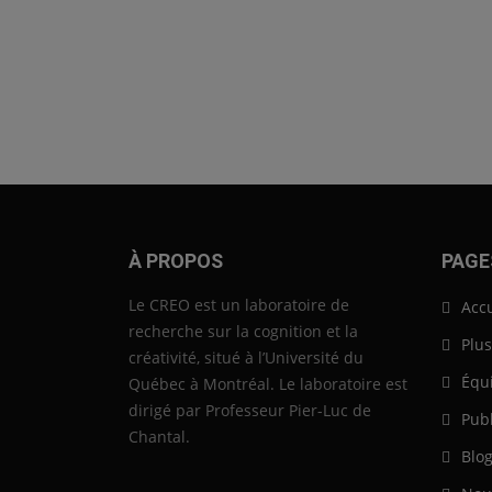
À PROPOS
PAGE
Le CREO est un laboratoire de
Accu
recherche sur la cognition et la
Plus
créativité, situé à l’Université du
Équ
Québec à Montréal. Le laboratoire est
dirigé par Professeur Pier-Luc de
Publ
Chantal.
Blo